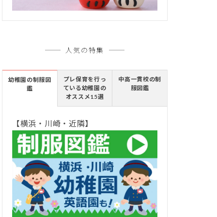
人気の特集
プレ保育を行っ
中高一貫校の制
幼稚園の制服図
ている幼稚園の
服図鑑
鑑
オススメ15選
【横浜・川崎・近隣】