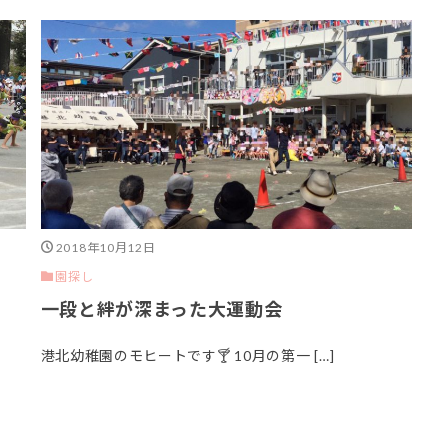
2018年10月12日
園探し
一段と絆が深まった大運動会
港北幼稚園のモヒートです🍸 10月の第一 […]