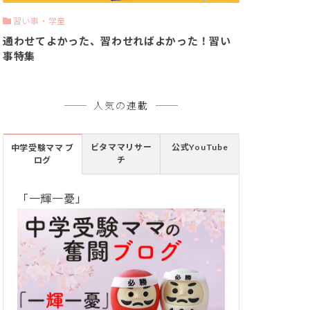
習い事・学童
通わせてよかった、習わせればよかった！習い
事特集
人気の連載
ビタママリサー
公式YouTube
中学受験ママ ブ
チ
ログ
「一輝一憂」