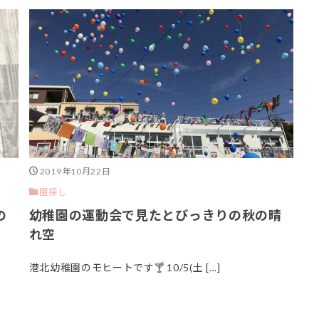
2019年10月22日
園探し
の
幼稚園の運動会で見たとびっきりの秋の晴
れ空
港北幼稚園のモヒートです🍸 10/5(土 […]