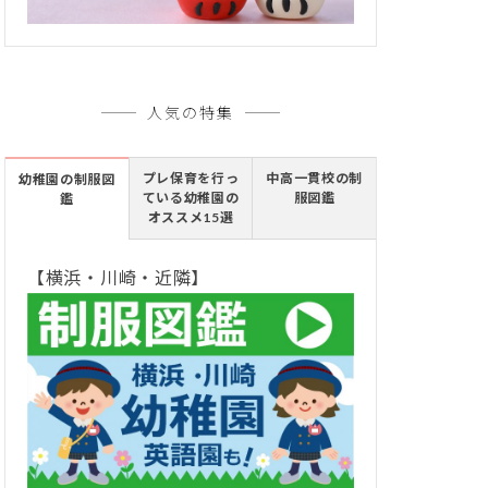
人気の特集
プレ保育を行っ
中高一貫校の制
幼稚園の制服図
ている幼稚園の
服図鑑
鑑
オススメ15選
【横浜・川崎・近隣】