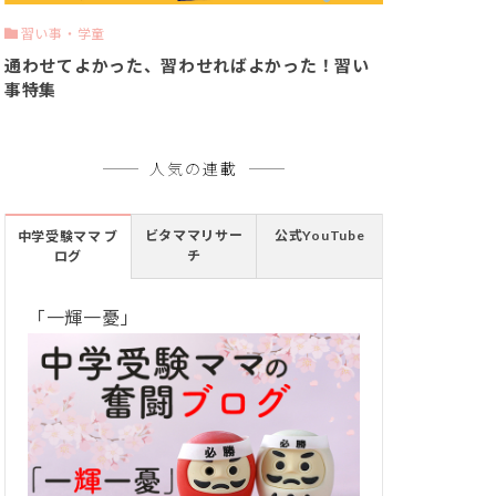
習い事・学童
通わせてよかった、習わせればよかった！習い
事特集
人気の連載
ビタママリサー
公式YouTube
中学受験ママ ブ
チ
ログ
「一輝一憂」