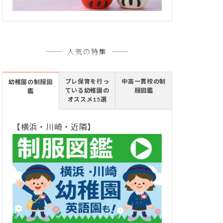
人気の特集
プレ保育を行っ
中高一貫校の制
幼稚園の制服図
ている幼稚園の
服図鑑
鑑
オススメ15選
【横浜・川崎・近隣】