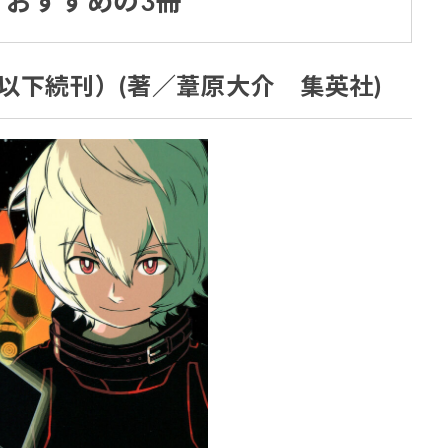
おすすめの3冊
以下続刊）(著／葦原大介 集英社)