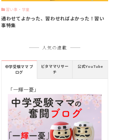
習い事・学童
通わせてよかった、習わせればよかった！習い
事特集
人気の連載
ビタママリサー
公式YouTube
中学受験ママ ブ
チ
ログ
「一輝一憂」