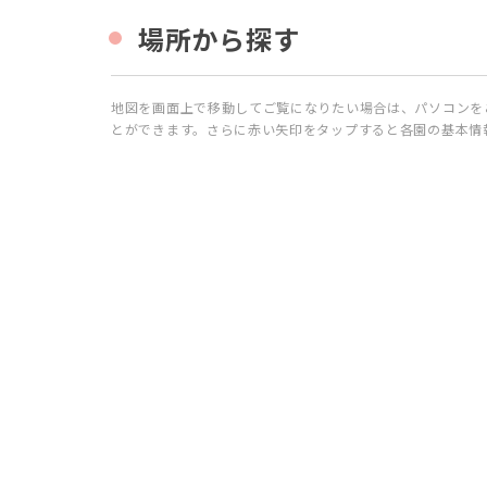
ペ
場所から探す
ッ
ト
シ
地図を画面上で移動してご覧になりたい場合は、パソコンを
ョ
とができます。さらに赤い矢印をタップすると各園の基本情
ッ
プ
3.1
場
所
か
ら
探
す
3.2
施