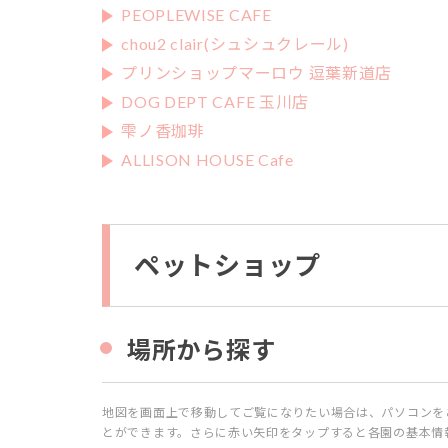
PEOPLEWISE CAFE
探
す
chou2 clair(シュシュクレール)
プリンショップマーロウ 逗葉新道店
4.2
DOG DEPT CAFE 玉川店
施
雫ノ香珈琲
設
ALLISON HOUSE Cafe
名
か
ら
探
す
ペットショップ
場所から探す
地図を画面上で移動してご覧になりたい場合は、パソコンを
とができます。さらに赤い矢印をタップすると各園の基本情