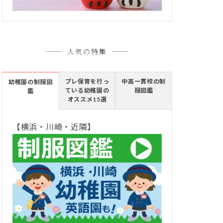
人気の特集
プレ保育を行っ
中高一貫校の制
幼稚園の制服図
ている幼稚園の
服図鑑
鑑
オススメ15選
【横浜・川崎・近隣】