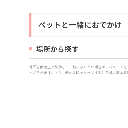
ペ
ッ
ペットと一緒におでかけ
ト
と
一
緒
場所から探す
に
お
で
か
地図を画面上で移動してご覧になりたい場合は、パソコンを
け
とができます。さらに赤い矢印をタップすると各園の基本情
1.1
場
所
か
ら
探
す