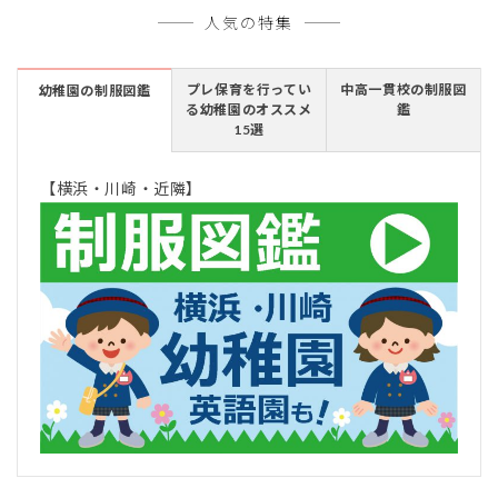
人気の特集
プレ保育を行ってい
中高一貫校の制服図
幼稚園の制服図鑑
る幼稚園のオススメ
鑑
15選
【横浜・川崎・近隣】