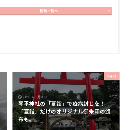
投稿一覧へ
Next
2020年8月4日
琴平神社の「夏詣」で疫病封じを！
「夏詣」だけのオリジナル御朱印の頒
布も。