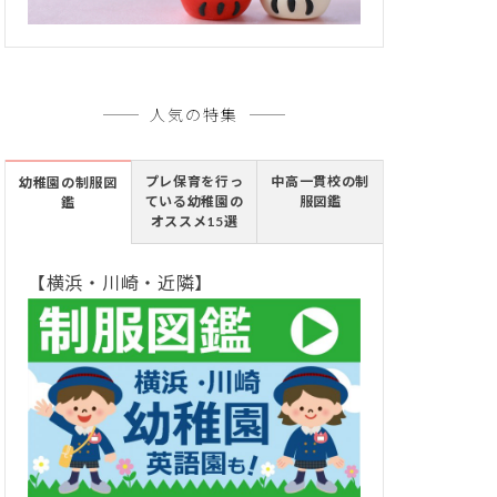
人気の特集
プレ保育を行っ
中高一貫校の制
幼稚園の制服図
ている幼稚園の
服図鑑
鑑
オススメ15選
【横浜・川崎・近隣】