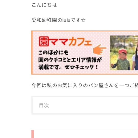
こんにちは
愛和幼稚園のluluです☆
今回は私のお気に入りのパン屋さんを一つご
目次
1
市ヶ
尾に
ある