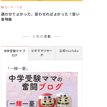
習い事・学童
通わせてよかった、習わせればよかった！習い
事特集
人気の連載
ビタママリサー
公式YouTube
中学受験ママ ブ
チ
ログ
「一輝一憂」