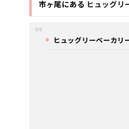
市ヶ尾にある
ヒュッグリ
ヒュ
ッグ
リー
ベー
カリ
ー で
ヒュッグリーベーカリー/H
す。
1.1
ヒュッグ
リーベーカリ
ー/HYGGELIG
BAKERY