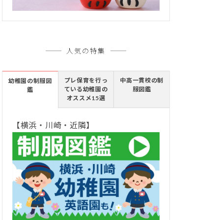
人気の特集
プレ保育を行っ
中高一貫校の制
幼稚園の制服図
ている幼稚園の
服図鑑
鑑
オススメ15選
【横浜・川崎・近隣】