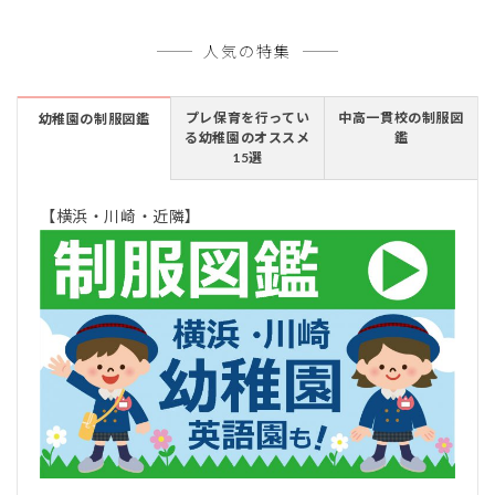
人気の特集
プレ保育を行ってい
中高一貫校の制服図
幼稚園の制服図鑑
る幼稚園のオススメ
鑑
15選
【横浜・川崎・近隣】