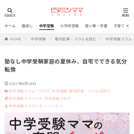
ホーム
園探し
中学受験
小学校受験
習い事・学童
子育て・教
HOME
中学受験
取材記事・コラムを読む
中学受験コラム
塾なし中学受験家庭の夏休み、自宅でできる気分
転換
2025年8月18日
中学受験コラム・ブログ,
中学受験,
取材記事・コラムを読む
中学受験アドバイス,
中学受験ブログ
中学受験ママライター ペンギン