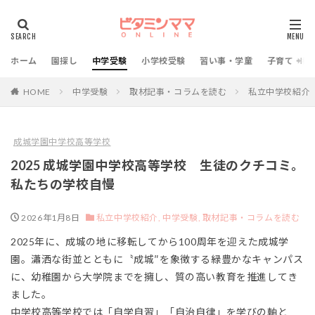
ホーム
園探し
中学受験
小学校受験
習い事・学童
子育て・教
HOME
中学受験
取材記事・コラムを読む
私立中学校紹介
成城学園中学校高等学校
2025 成城学園中学校高等学校 生徒のクチコミ。
私たちの学校自慢
2026年1月8日
私立中学校紹介,
中学受験,
取材記事・コラムを読む
2025年に、成城の地に移転してから100周年を迎えた成城学
園。瀟洒な街並とともに〝成城″を象徴する緑豊かなキャンパス
に、幼稚園から大学院までを擁し、質の高い教育を推進してき
ました。
中学校高等学校では「自学自習」「自治自律」を学びの軸と