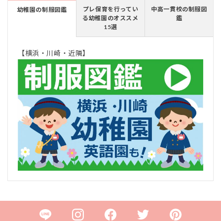
プレ保育を行ってい
中高一貫校の制服図
幼稚園の制服図鑑
る幼稚園のオススメ
鑑
15選
【横浜・川崎・近隣】