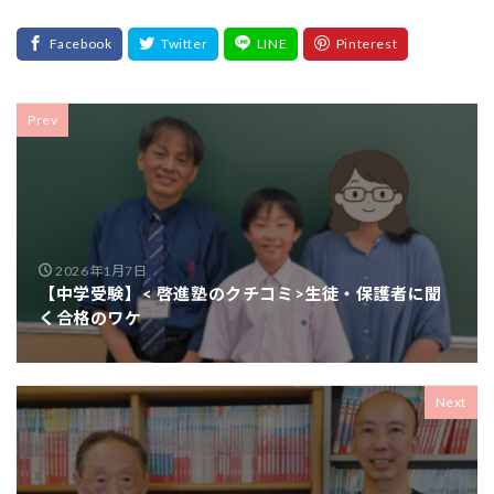
Prev
2026年1月7日
【中学受験】< 啓進塾のクチコミ>生徒・保護者に聞
く合格のワケ
Next