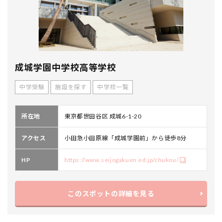
成城学園中学校高等学校
中学受験
施設を探す
中学校一覧
所在地
東京都世田谷区 成城6-1-20
アクセス
小田急小田原線「成城学園前」から徒歩8分
HP
https://www.seijogakuen.ed.jp/chukou/
このスポットの詳細を見る