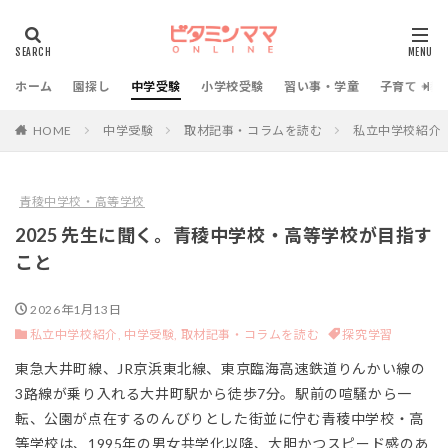
ホーム
園探し
中学受験
小学校受験
習い事・学童
子育て・教
HOME
中学受験
取材記事・コラムを読む
私立中学校紹介
青稜中学校・高等学校
2025 先生に聞く。青稜中学校・高等学校が目指す
こと
2026年1月13日
私立中学校紹介,
中学受験,
取材記事・コラムを読む
探究学習
東急大井町線、JR京浜東北線、東京臨海高速鉄道りんかい線の
3路線が乗り入れる大井町駅から徒歩7分。駅前の喧騒から一
転、公園が点在するのんびりとした街並に佇む青稜中学校・高
等学校は、1995年の男女共学化以降、大胆かつスピード感のあ