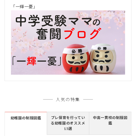
「一輝一憂」
人気の特集
プレ保育を行ってい
中高一貫校の制服図
幼稚園の制服図鑑
る幼稚園のオススメ
鑑
15選