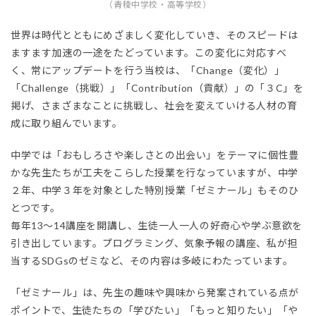
（青稜中学校・高等学校）
世界は時代とともにめざましく変化していき、そのスピードは
ますます加速の一途をたどっています。この変化に対応すべ
く、常にアップデートを行う当校は、「Change（変化）」
「Challenge（挑戦）」「Contribution（貢献）」の「３C」を
掲げ、さまざまなことに挑戦し、社会を変えていける人材の育
成に取り組んでいます。
中学では「おもしろさや楽しさとの出会い」をテーマに個性豊
かな先生たちが工夫をこらした授業を行なっていますが、中学
２年、中学３年を対象とした特別授業「ゼミナール」もそのひ
とつです。
毎年13〜14講座を開講し、生徒一人一人の好奇心や学ぶ意欲を
引き出しています。プログラミング、気象予報の講座、私が担
当するSDGsのゼミなど、その内容は多岐にわたっています。
「ゼミナール」は、先生の趣味や興味から発案されている点が
ポイントで、生徒たちの「学びたい」「もっと知りたい」「や