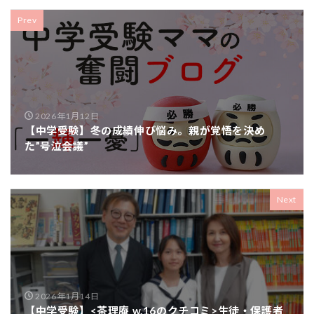
Prev
2026年1月12日
【中学受験】冬の成績伸び悩み。親が覚悟を決め
た”号泣会議”
Next
2026年1月14日
【中学受験】<茶理庵 w.16のクチコミ>生徒・保護者