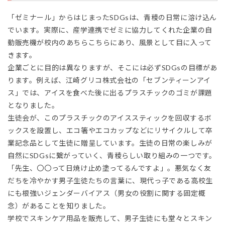
「ゼミナール」からはじまったSDGsは、青稜の日常に溶け込ん
でいます。実際に、産学連携でゼミに協力してくれた企業の自
動販売機が校内のあちらこちらにあり、風景として目に入って
きます。
企業ごとに目的は異なりますが、そこには必ずSDGsの目標があ
ります。例えば、江崎グリコ株式会社の「セブンティーンアイ
ス」では、アイスを食べた後に出るプラスチックのゴミが課題
となりました。
生徒会が、このプラスチックのアイススティックを回収するボ
ックスを設置し、エコ箸やエコカップなどにリサイクルして卒
業記念品として生徒に贈呈しています。生徒の日常の楽しみが
自然にSDGsに繋がっていく、青稜らしい取り組みの一つです。
「先生、〇〇って日焼け止め塗ってるんですよ」。悪気なく友
だちを冷やかす男子生徒たちの言葉に、現代っ子である高校生
にも根強いジェンダーバイアス（男女の役割に関する固定概
念）があることを知りました。
学校でスキンケア用品を販売して、男子生徒にも堂々とスキン