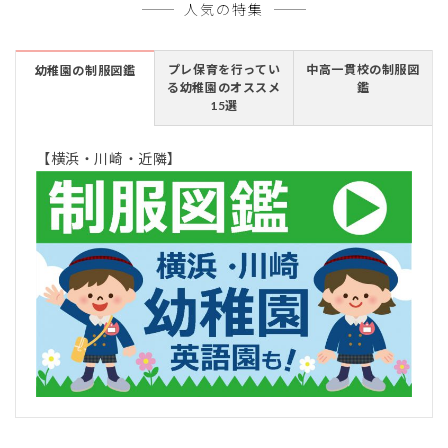
人気の特集
プレ保育を行ってい
中高一貫校の制服図
幼稚園の制服図鑑
る幼稚園のオススメ
鑑
15選
【横浜・川崎・近隣】