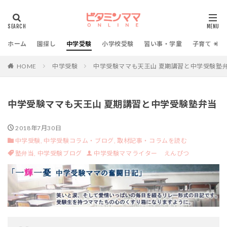
ホーム
園探し
中学受験
小学校受験
習い事・学童
子育て・教
HOME
中学受験
中学受験ママも天王山 夏期講習と中学受験塾
中学受験ママも天王山 夏期講習と中学受験塾弁当
2018年7月30日
中学受験,
中学受験コラム・ブログ,
取材記事・コラムを読む
塾弁当,
中学受験ブログ
中学受験ママライター えんぴつ