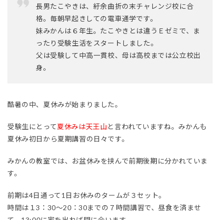
長男たこやきは、紆余曲折の末チャレンジ校に合
格。毎朝早起きしての電車通学です。
妹みかんは６年生。たこやきとは違うＥゼミで、ま
ったり受験生活をスタートしました。
父は受験して中高一貫校、母は高校までは公立校出
身。
酷暑の中、夏休みが始まりました。
受験生にとって
夏休みは天王山
と言われていますね。みかんも
夏休み初日から夏期講習の日々です。
みかんの教室では、お盆休みを挟んで前期後期に分かれていま
す。
前期は4日通って1日お休みのタームが３セット。
時間は１3：30～20：30までの７時間講習で、昼食を済ませ
て、13:00に家を出れば間に合います。