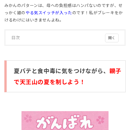
みかんのパターンは、母への負担感はハンパないのですが、せ
っかく娘の
やる気スイッチが入った
のです！私がブレーキをか
けるわけにはいきませんよね。
目次
1
夏バ
テと
食中
毒に
夏バテと食中毒に気をつけながら、
親子
気を
つけ
で天王山の夏を制しよう！
なが
ら、
親子
で天
王山
の夏
を制
しよ
う！