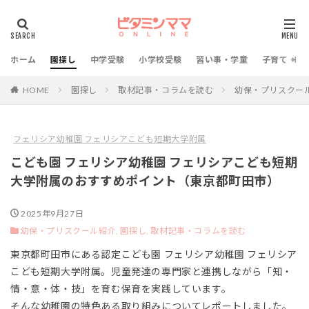
ホーム
園探し
中学受験
小学校受験
習い事・学童
子育て・教
HOME
園探し
取材記事・コラムを読む
幼保・プリスクー
フェリシア幼稚園 フェリシアこども短期大学附属
こども園 フェリシア幼稚園 フェリシアこども短期
大学附属のおすすめポイント（東京都町田市）
2025年9月27日
幼保・プリスクール紹介,
園探し,
取材記事・コラムを読む
東京都町田市にある認定こども園 フェリシア幼稚園 フェリシア
こども短期大学附属。児童発達の専門家と連携しながら「知・
情・意・体・技」を育む保育を実践しています。
そんな幼稚園の特色ある取り組みについてレポートしました。