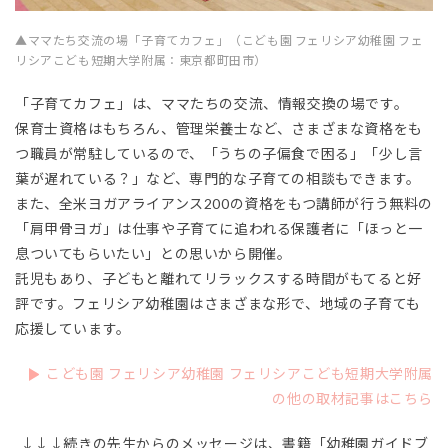
▲ママたち交流の場「子育てカフェ」（こども園 フェリシア幼稚園 フェ
リシアこども短期大学附属：東京都町田市）
「子育てカフェ」は、ママたちの交流、情報交換の場です。
保育士資格はもちろん、管理栄養士など、さまざまな資格をも
つ職員が常駐しているので、「うちの子偏食で困る」「少し言
葉が遅れている？」など、専門的な子育ての相談もできます。
また、全米ヨガアライアンス200の資格をもつ講師が行う無料の
「肩甲骨ヨガ」は仕事や子育てに追われる保護者に「ほっと一
息ついてもらいたい」との思いから開催。
託児もあり、子どもと離れてリラックスする時間がもてると好
評です。フェリシア幼稚園はさまざまな形で、地域の子育ても
応援しています。
こども園 フェリシア幼稚園 フェリシアこども短期大学附属
の他の取材記事はこちら
↓↓↓続きの先生からのメッセージは、書籍「幼稚園ガイドブ