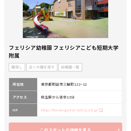
フェリシア幼稚園 フェリシアこども短期大学
附属
園探し
近くの園を探す
幼稚園一覧
所在地
東京都町田市三輪町122ｰ12
アクセス
柿生駅から徒歩13分
HP
https://kindergarten.felicia.ed.jp/
このスポットの詳細を見る