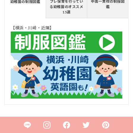
プレ保育を行ってい
中高一貫校の制服図
幼稚園の制服図鑑
る幼稚園のオススメ
鑑
15選
【横浜・川崎・近隣】