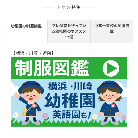
人気の特集
プレ保育を行ってい
中高一貫校の制服図
幼稚園の制服図鑑
る幼稚園のオススメ
鑑
15選
【横浜・川崎・近隣】