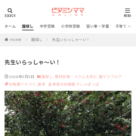
ホーム
園探し
中学受験
小学校受験
習い事・学童
子育て・教
HOME
園探し
先生いらっしゃ～い！
先生いらっしゃ～い！
2018年5月3日
園探し,
取材記事・コラムを読む,
園ママブログ
幼稚園クチコミ,
食育
青葉台幼稚園 きしゃぽっぽ