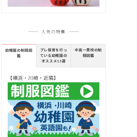
人気の特集
プレ保育を行っ
中高一貫校の制
幼稚園の制服図
ている幼稚園の
服図鑑
鑑
オススメ15選
【横浜・川崎・近隣】