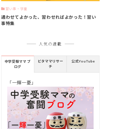
習い事・学童
通わせてよかった、習わせればよかった！習い
事特集
人気の連載
ビタママリサー
公式YouTube
中学受験ママ ブ
チ
ログ
「一輝一憂」