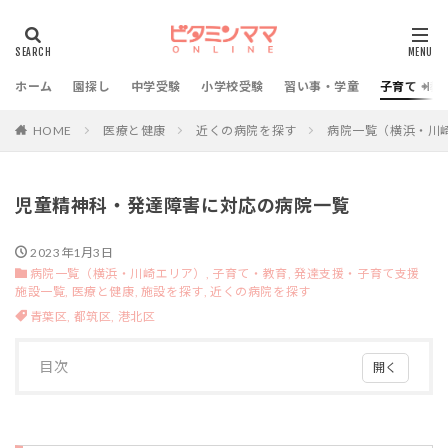
ホーム
園探し
中学受験
小学校受験
習い事・学童
子育て・教
HOME
医療と健康
近くの病院を探す
病院一覧（横浜・川
児童精神科・発達障害に対応の病院一覧
2023年1月3日
病院一覧（横浜・川崎エリア）,
子育て・教育,
発達支援・子育て支援
施設一覧,
医療と健康,
施設を探す,
近くの病院を探す
青葉区,
都筑区,
港北区
目次
1
児童
精神