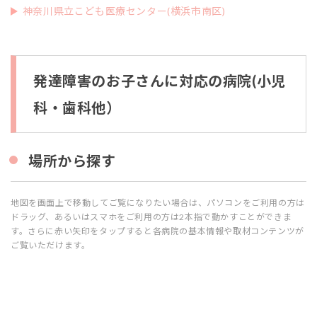
2.5
神奈川県立こども医療センター(横浜市南区)
場
所
か
ら
発達障害のお子さんに対応の病院(小児
探
す
科・歯科他）
場所から探す
地図を画面上で移動してご覧になりたい場合は、パソコンをご利用の方は
ドラッグ、あるいはスマホをご利用の方は2本指で動かすことができま
す。さらに赤い矢印をタップすると各病院の基本情報や取材コンテンツが
ご覧いただけます。