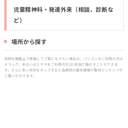
科・
発達
児童精神科・発達外来（相談、診断な
外来
（相
ど）
談、
診断
な
ど）
場所から探す
1.1
地図を画面上で移動してご覧になりたい場合は、パソコンをご利用の方は
場
ドラッグ、あるいはスマホをご利用の方は2本指で動かすことができま
所
か
す。さらに赤い矢印をタップすると各病院の基本情報や取材コンテンツが
ら
ご覧いただけます。
探
す
1.2
施
設
名
か
ら