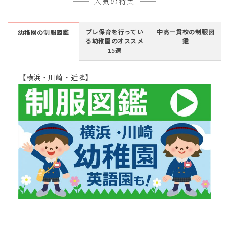
人気の特集
プレ保育を行ってい
中高一貫校の制服図
幼稚園の制服図鑑
る幼稚園のオススメ
鑑
15選
【横浜・川崎・近隣】