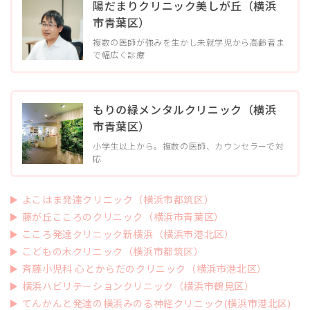
陽だまりクリニック美しが丘（横浜
探
す
市青葉区）
2.2
複数の医師が強みを生かし未就学児から高齢者ま
で幅広く診療
施
設
名
か
もりの緑メンタルクリニック（横浜
ら
市青葉区）
探
す
小学生以上から。複数の医師、カウンセラーで対
応
2.3
小
よこはま発達クリニック（横浜市都筑区）
児
藤が丘こころのクリニック（横浜市青葉区）
科
こころ発達クリニック新横浜（横浜市港北区）
2.4
こどもの木クリニック（横浜市都筑区）
斉藤小児科 心とからだのクリニック（横浜市港北区）
歯
横浜ハビリテーションクリニック（横浜市鶴見区）
科
てんかんと発達の横浜みのる神経クリニック(横浜市港北区)