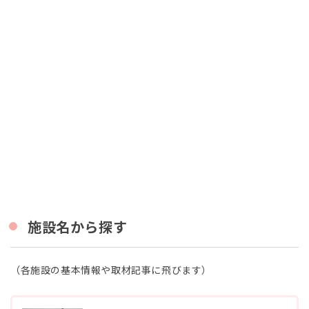
探
す
2
発達
障害
のお
子さ
んに
対応
の病
院
(小
児
科・
歯科
他）
施設名から探す
2.1
場
（各施設の基本情報や取材記事に飛びます）
所
か
ら