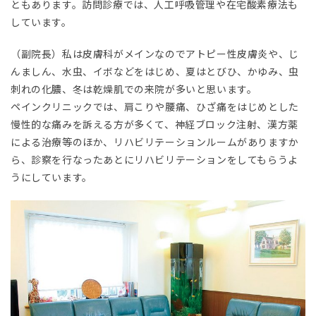
ともあります。訪問診療では、人工呼吸管理や在宅酸素療法も
ま
しています。
い
を
構
（副院長）私は皮膚科がメインなのでアトピー性皮膚炎や、じ
え
んましん、水虫、イボなどをはじめ、夏はとびひ、かゆみ、虫
た
地
刺れの化膿、冬は乾燥肌での来院が多いと思います。
で
ペインクリニックでは、肩こりや腰痛、ひざ痛をはじめとした
開
慢性的な痛みを訴える方が多くて、神経ブロック注射、漢方薬
業
による治療等のほか、リハビリテーションルームがありますか
3
ら、診察を行なったあとにリハビリテーションをしてもらうよ
うにしています。