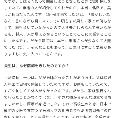
ですが、しばらくたって開業しようとなったときに場所探しを
していて、業者の人が紹介してくれたのが、本当に偶然で、美
しが丘西だったんです。15〜6年前でしたけど、「懐かしいね」
なんて言いながら見に来て、その頃もまだ周りに家とか何もな
くて、誰も歩いていなかったので大丈夫かしらなんて思いなが
らも、将来、人が増えるからということでここに開業すること
にしたんです。だから最初は、本当に患者さんが少なくて大変
でした（笑）。そんなこともあって、この地にすごく愛着があ
りますし、気に入っているんです。
――先生は、なぜ医師を志したのですか？
（副院長）一つは、父が医師だったことがあります。父は産婦
人科医で自宅で開業していたのですが、お産もしていたので、
すごく忙しくて休みがなかったんです。だから、家族旅行なん
て行ったことがなくて（笑）。小さな頃からそんな環境で育ち
ましたから、医療が身近でした。それで高校生のとき、日本で
最初の女医で東京女子医科大学の創設者でもある吉岡先生の自
叙伝を読んで、とても感動したんです。それに私は、文系がす