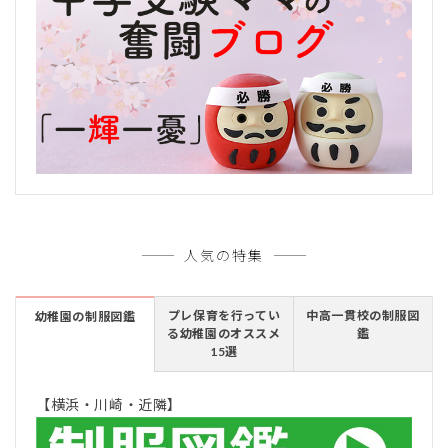
人気の特集
プレ保育を行ってい
中高一貫校の制服図
幼稚園の制服図鑑
る幼稚園のオススメ
鑑
15選
【横浜・川崎・近隣】