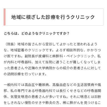
地
域
に
地域に根ざした診療を行うクリニック
根
ざ
し
た
――こちらは、どのようなクリニックですか？
診
療
（院長）地域の皆さんから受診してよかったと思われるよう
を
行
な、地域密着のクリニックです。よろず相談所的な、かかりつ
う
け医ですね。副院長が皮膚科と麻酔科・ペインクリニック、私
ク
が内科と呼吸器科、加えて当院に通うことが難しくなってしま
リ
ニ
った患者さんや近隣の大学病院からの紹介の患者さんに対して
ッ
の訪問診療を行っています。
ク
2
一般内科では高血圧や糖尿病、高脂血症などの生活習慣病や風
邪、私の専門である呼吸器内科では長引くせきなどの呼吸器関
新
係、気管支喘息の患者さんが多いですね。それに喘息とは診断
婚
で
をしきれない慢性のせきや肺炎の方、稀に肺がんを見つけるこ
住