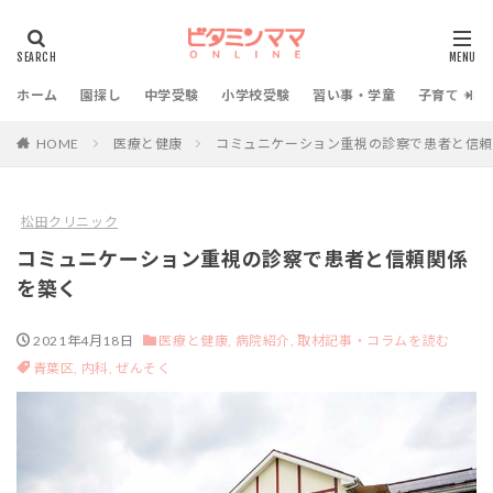
ホーム
園探し
中学受験
小学校受験
習い事・学童
子育て・教
HOME
医療と健康
コミュニケーション重視の診察で患者と信頼
松田クリニック
コミュニケーション重視の診察で患者と信頼関係
を築く
2021年4月18日
医療と健康,
病院紹介,
取材記事・コラムを読む
青葉区,
内科,
ぜんそく