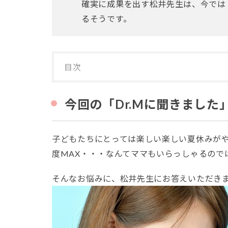
確実に成果を出す松井先生は、今では
るそうです。
目次
1
今
回の
今回の「Dr.Mに聞きまし
「Dr.M
に聞き
まし
子どもたちにとっては楽しい楽しい夏休みが
た」は
「抜け
度MAX・・・なんてママもいらっしゃるので
ない疲
れ」に
そんなお悩みに、松井先生にお答えいただき
ついて