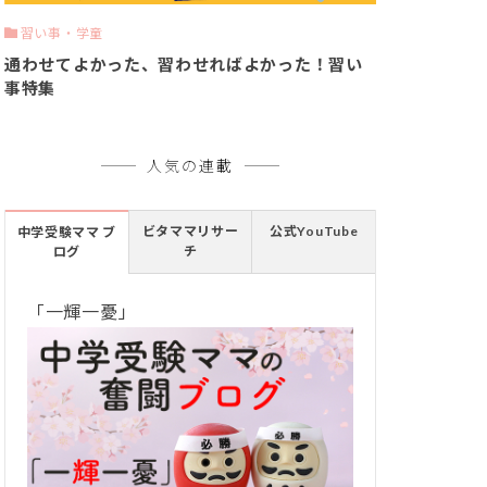
習い事・学童
通わせてよかった、習わせればよかった！習い
事特集
人気の連載
ビタママリサー
公式YouTube
中学受験ママ ブ
チ
ログ
「一輝一憂」