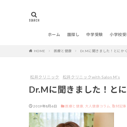
ホーム
園探し
中学受験
小学校受
HOME
医療と健康
Dr.Mに聞きました！とにか
松井クリニック
松井クリニックwith Salon M’s
Dr.Mに聞きました！と
2019年8月6日
医療と健康,
大人健康コラム,
取材記事