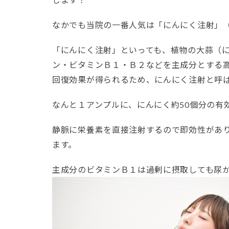
なかでも当院の一番人気は「にんにく注射」（１
「にんにく注射」といっても、植物の大蒜（
ン・ビタミンＢ１・Ｂ２などを主成分とする
回復効果が得られるため、にんにく注射と呼
なんと１アンプルに、にんにく約50個分の有
静脈に栄養素を直接注射するので即効性があ
ます。
主成分のビタミンＢ１は過剰に摂取しても尿