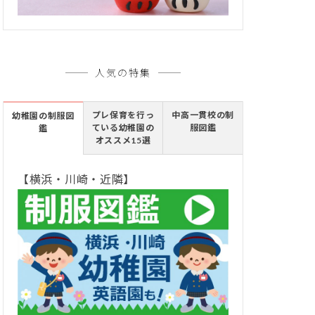
人気の特集
プレ保育を行っ
中高一貫校の制
幼稚園の制服図
ている幼稚園の
服図鑑
鑑
オススメ15選
【横浜・川崎・近隣】