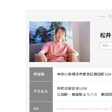
松井
病院一
所在地
神奈川県横浜市都筑区勝田町324-
仲町台駅徒歩10分
アクセス
江田駅・綱島駅よりバス 勝田
HP
https://www.matsui-clinic.net/