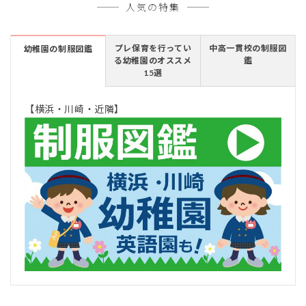
人気の特集
プレ保育を行ってい
中高一貫校の制服図
幼稚園の制服図鑑
る幼稚園のオススメ
鑑
15選
【横浜・川崎・近隣】