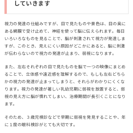
していきます
いき
ます
4
視力の発達の仕組みですが、目で見たものや景色は、目の奥に
子ど
ある網膜で受け止めて、神経を使って脳に伝えられます。毎日
もの
弱視
いろいろなものを見ることで、脳が刺激されて視力が発達しま
の原
すが、このとき、見えにくい原因がどこかにあると、脳に刺激
因と
が伝わらないので視力の発達が止まり、弱視になります。
注意
点
は？
また、左右それぞれの目で見たものを脳で一つの映像にまとめ
ることで、立体感や遠近感を理解するので、もしも左右どちら
4.1
かの視力の発達が止まってしまうと、それらがわかりにくくな
お
ります。視力の発達が著しい乳幼児期に弱視を放置すると、弱
話
視の見え方に脳が慣れてしまい、治療期間が長引くことになり
ます。
そのため、３歳児検診などで早期に弱視を発見することや、年
に１度の眼科検診がとても大切です。