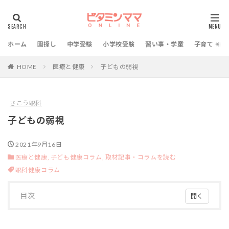
ホーム
園探し
中学受験
小学校受験
習い事・学童
子育て・教
HOME
医療と健康
子どもの弱視
さこう眼科
子どもの弱視
2021年9月16日
医療と健康,
子ども健康コラム,
取材記事・コラムを読む
眼科健康コラム
目次
1