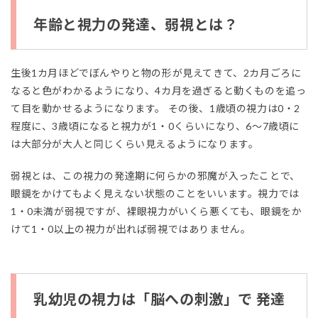
大
切
年齢と視力の発達、弱視とは？
2
年齢
と視
生後1カ月ほどでぼんやりと物の形が見えてきて、2カ月ごろに
力の
なると色がわかるようになり、4カ月を過ぎると動くものを追っ
発
て目を動かせるようになります。 その後、1歳頃の視力は0・2
達、
弱視
程度に、3歳頃になると視力が1・0くらいになり、6～7歳頃に
と
は大部分が大人と同じくらい見えるようになります。
は？
3
弱視とは、この視力の発達期に何らかの邪魔が入ったことで、
乳幼
眼鏡をかけてもよく見えない状態のことをいいます。視力では
児の
1・0未満が弱視ですが、裸眼視力がいくら悪くても、眼鏡をか
視力
は
けて1・0以上の視力が出れば弱視ではありません。
「脳
への
刺
激」
で
乳幼児の視力は「脳への刺激」で 発達
発達
して