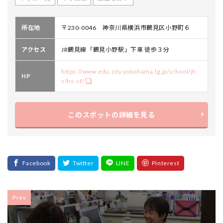
所在地
〒230-0046 神奈川県横浜市鶴見区小野町６
アクセス
JR鶴見線「鶴見小野駅」下車 徒歩３分
https://www.edu.city.yokohama.lg.jp/school/jh
HP
s/hs-sf/
このスポットの詳細を見る
Prev