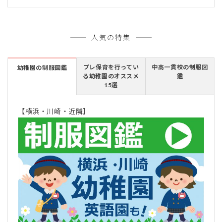
人気の特集
プレ保育を行ってい
中高一貫校の制服図
幼稚園の制服図鑑
る幼稚園のオススメ
鑑
15選
【横浜・川崎・近隣】