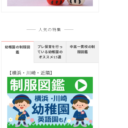
人気の特集
プレ保育を行っ
中高一貫校の制
幼稚園の制服図
ている幼稚園の
服図鑑
鑑
オススメ15選
【横浜・川崎・近隣】