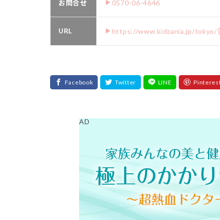
お問合せ
0570-06-4646
URL
https://www.kidzania.jp/tokyo/
AD