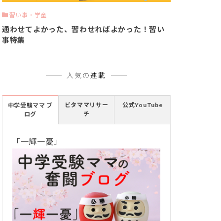
習い事・学童
通わせてよかった、習わせればよかった！習い
事特集
人気の連載
ビタママリサー
公式YouTube
中学受験ママ ブ
チ
ログ
「一輝一憂」