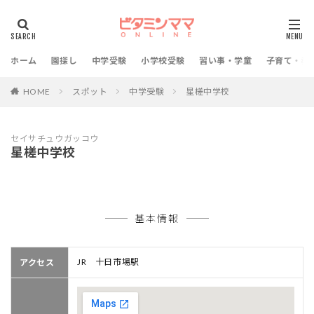
ホーム
園探し
中学受験
小学校受験
習い事・学童
子育て・教
HOME
スポット
中学受験
星槎中学校
セイサチュウガッコウ
星槎中学校
基本情報
JR 十日市場駅
アクセス