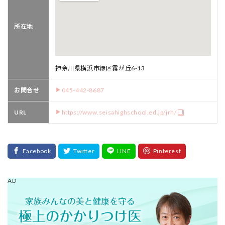
所在地
神奈川県横浜市緑区霧が丘6-13
お問合せ
045-442-8687
URL
https://www.seisahighschool.ed.jp/jrh/
AD