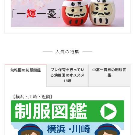
人気の特集
プレ保育を行ってい
中高一貫校の制服図
幼稚園の制服図鑑
る幼稚園のオススメ
鑑
15選
【横浜・川崎・近隣】