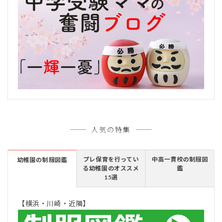
人気の特集
プレ保育を行ってい
中高一貫校の制服図
幼稚園の制服図鑑
る幼稚園のオススメ
鑑
15選
【横浜・川崎・近隣】