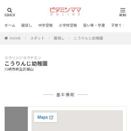
ホーム
園探し
中学受験
小学校受験
習い事・学童
子育て・教
HOME
スポット
園探し
こうりんじ幼稚園
コウリンジヨウチエン
こうりんじ幼稚園
川崎市麻生区細山
基本情報