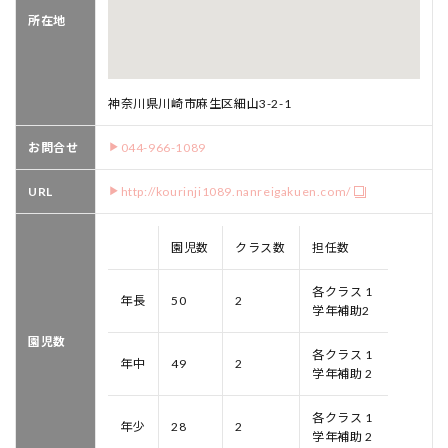
所在地
神奈川県川崎市麻生区細山3-2-1
お問合せ
044-966-1089
URL
http://kourinji1089.nanreigakuen.com/
園児数
クラス数
担任数
各クラス 1
年長
50
2
学年補助2
園児数
各クラス 1
年中
49
2
学年補助 2
各クラス 1
年少
28
2
学年補助 2