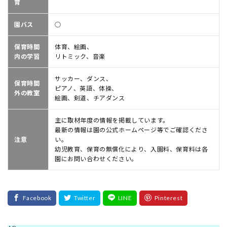
育
園バス
○
保育時間
体育、絵画、
内の学習
リトミック、音楽
サッカー、ダンス、
保育時間
ピアノ、英語、体操、
外の教室
絵画、剣道、チアダンス
主に取材年度の情報を掲載しています。
最新の情報は園の公式ホームページ等でご確認くださ
注意
い。
幼児教育、保育の無償化により、入園料、保育料は各
園にお問い合わせください。