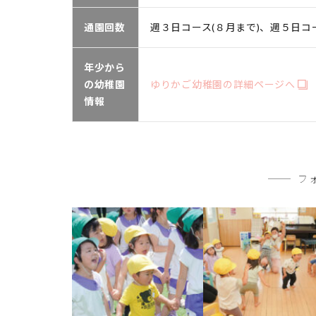
通園回数
週３日コース(８月まで)、週５日コ
年少から
の幼稚園
ゆりかご幼稚園の詳細ページへ
情報
フ