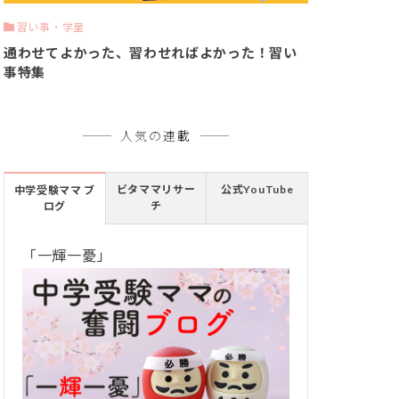
習い事・学童
通わせてよかった、習わせればよかった！習い
事特集
人気の連載
ビタママリサー
公式YouTube
中学受験ママ ブ
チ
ログ
「一輝一憂」