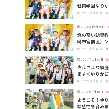
健爽学園ゆりか
ゆりかご幼稚園 満三
2024年12月19日
質の高い幼児教
崎市宮前区）＞
ゆりかご幼稚園 満三
2024年9月30日
さまざまな家庭
ます＜ゆりかご
ゆりかご幼稚園 満三
2024年2月13日
ようこそ！ゆり
な感性を育みま