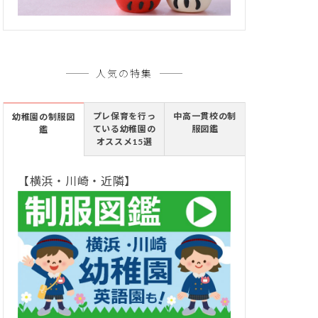
人気の特集
プレ保育を行っ
中高一貫校の制
幼稚園の制服図
ている幼稚園の
服図鑑
鑑
オススメ15選
【横浜・川崎・近隣】