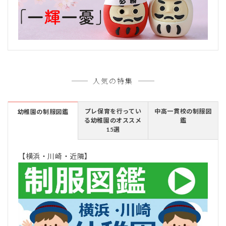
人気の特集
プレ保育を行ってい
中高一貫校の制服図
幼稚園の制服図鑑
る幼稚園のオススメ
鑑
15選
【横浜・川崎・近隣】