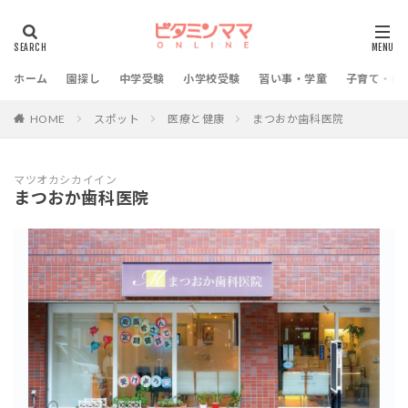
ホーム
園探し
中学受験
小学校受験
習い事・学童
子育て・教
HOME
スポット
医療と健康
まつおか歯科医院
マツオカシカイイン
まつおか歯科医院