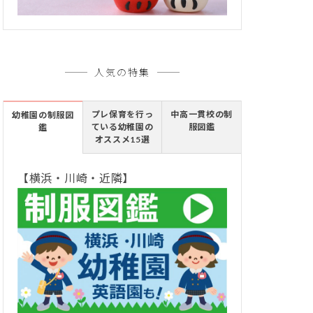
人気の特集
プレ保育を行っ
中高一貫校の制
幼稚園の制服図
ている幼稚園の
服図鑑
鑑
オススメ15選
【横浜・川崎・近隣】