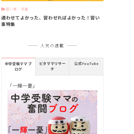
習い事・学童
通わせてよかった、習わせればよかった！習い
事特集
人気の連載
ビタママリサー
公式YouTube
中学受験ママ ブ
チ
ログ
「一輝一憂」