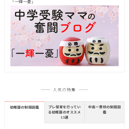
「一輝一憂」
人気の特集
プレ保育を行ってい
中高一貫校の制服図
幼稚園の制服図鑑
る幼稚園のオススメ
鑑
15選