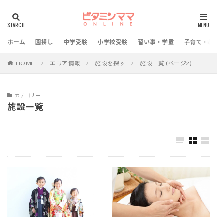
ホーム
園探し
中学受験
小学校受験
習い事・学童
子育て・教
HOME
エリア情報
施設を探す
施設一覧 (ページ2)
カテゴリー
施設一覧