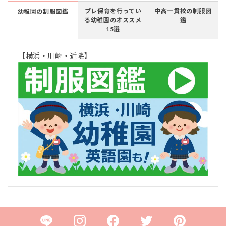
プレ保育を行ってい
中高一貫校の制服図
幼稚園の制服図鑑
る幼稚園のオススメ
鑑
15選
【横浜・川崎・近隣】