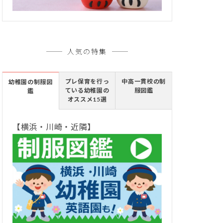
人気の特集
プレ保育を行っ
中高一貫校の制
幼稚園の制服図
ている幼稚園の
服図鑑
鑑
オススメ15選
【横浜・川崎・近隣】