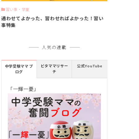
習い事・学童
通わせてよかった、習わせればよかった！習い
事特集
人気の連載
ビタママリサー
公式YouTube
中学受験ママ ブ
チ
ログ
「一輝一憂」