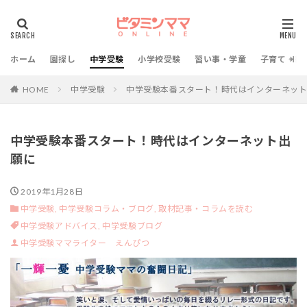
ホーム
園探し
中学受験
小学校受験
習い事・学童
子育て・教
HOME
中学受験
中学受験本番スタート！時代はインターネッ
中学受験本番スタート！時代はインターネット出
願に
2019年1月28日
中学受験,
中学受験コラム・ブログ,
取材記事・コラムを読む
中学受験アドバイス,
中学受験ブログ
中学受験ママライター えんぴつ