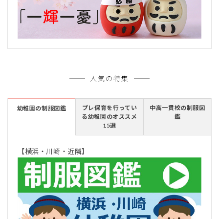
人気の特集
プレ保育を行ってい
中高一貫校の制服図
幼稚園の制服図鑑
る幼稚園のオススメ
鑑
15選
【横浜・川崎・近隣】