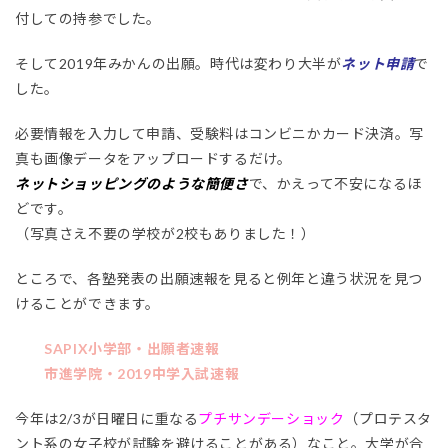
付しての持参でした。
そして2019年みかんの出願。時代は変わり大半が
ネット申請
で
した。
必要情報を入力して申請、受験料はコンビニかカード決済。写
真も画像データをアップロードするだけ。
ネットショッピングのような簡便さ
で、かえって不安になるほ
どです。
（写真さえ不要の学校が2校もありました！）
ところで、各塾発表の出願速報を見ると例年と違う状況を見つ
けることができます。
SAPIX小学部・出願者速報
市進学院・2019中学入試速報
今年は2/3が日曜日に重なる
プチサンデーショック
（プロテスタ
ント系の女子校が試験を避けることがある）なこと。大学が合