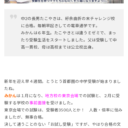
中2の長男たこやきは、紆余曲折の末チャレンジ校
に合格。毎朝早起きしての電車通学です。
みかんは６年生。たこやきとは違うＥゼミで、まっ
たり受験生活をスタートしました。父は受験して中
高一貫校、母は高校までは公立校出身。
新年を迎え早４週間。とうとう首都圏の中学受験が始まりまし
たね。
みかん
は
１月になり、
地方校の東京会場
での試験と、２月に受
験する学校の
事前面接
を受けました。
東京会場での試験は、受験者3500人とか！ 人数・倍率に怯み
ましたが、無事合格。
決して通うことのない「お試し受験」ですが、やはり合格の文