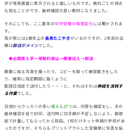
字が発表画面に表示されると嬉しいものです。教科ごとの得点
も知ることができ、最終確認の良い教材になりました。
それにしても、ここ数年の
中学受験の環境変化
には驚かされま
す。
我が家には2歳年上の
長男たこやき
がいるのですが、2年前の出
願は
郵送がメイン
でした。
◆出願票入手→受験料振込→願書記入→郵送
願書に貼る写真を撮ったり、コピーを取って練習書きをした
り、確実に指定期間に届くように
配達日指定で送付したり・・・と、それはそれは
神経を消耗す
る作業
でした。
日頃からウッカリの多い
母えんぴつ
は、何度も確認をし、夫の
最終確認を経て封印、送付時に切手額が不足しないよう、郵便
局で計量してもらってから投函。1校だけネット申請の学校があ
ったのですが、そちらもプリントアウトした受験票に写真を貼