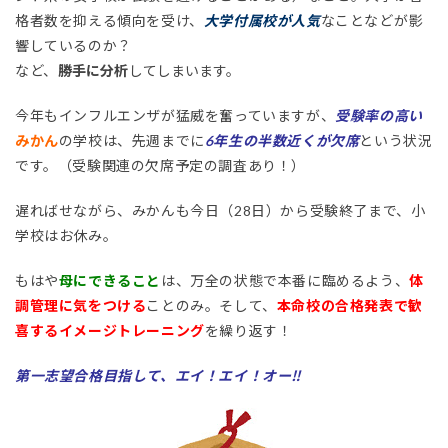
格者数を抑える傾向を受け、
大学付属校が人気
なことなどが影
響しているのか？
など、
勝手に分析
してしまいます。
今年もインフルエンザが猛威を奮っていますが、
受験率の高い
みかん
の学校は、先週までに
6年生の半数近くが欠席
という状況
です。（受験関連の欠席予定の調査あり！）
遅ればせながら、みかんも今日（28日）から受験終了まで、小
学校はお休み。
もはや
母にできること
は、万全の状態で本番に臨めるよう、
体
調管理に気をつける
ことのみ。そして、
本命校の合格発表で歓
喜する
イメ
ージトレーニング
を繰り返す！
第一志望合格目指して、エイ！エイ！オー‼