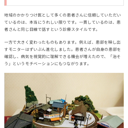
地域
に欠
かせ
地域のかかりつけ医として多くの患者さんに信頼していただい
ない
ているのは、本当にうれしい限りです。一貫しているのは、患
存在
で
者さんと同じ目線で話すという診療スタイルです。
す。
一方で大きく変わったものもあります。例えば、患部を映し出
2
すモニターはずいぶん進化しました。患者さんが自身の患部を
診療
で
確認し、病気を視覚的に理解できる機会が増えたので、「治そ
は、
う」というモチベーションにもつながります。
「医
師と
して
の第
六
感」
を大
切に
され
てい
るそ
うで
す