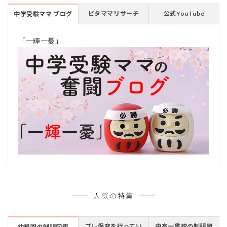
ビタママリサーチ
公式YouTube
中学受験ママ ブログ
「一輝一憂」
人気の特集
プレ保育を行ってい
中高一貫校の制服図
幼稚園の制服図鑑