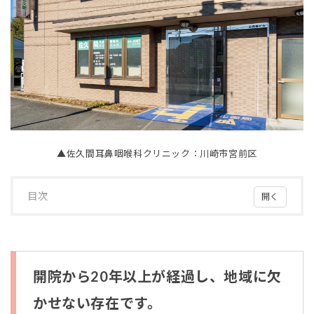
▲佐久間耳鼻咽喉科クリニック：川崎市宮前区
目次
1
開院
から
20
年以
開院から20年以上が経過し、地域に欠
上が
経過
かせない存在です。
し、