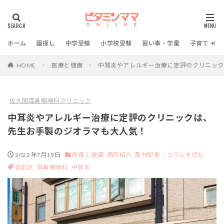
ホーム
園探し
中学受験
小学校受験
習い事・学童
子育て・教
HOME
医療と健康
中耳炎やアレルギー治療に定評のクリニッ
佐久間耳鼻咽喉科クリニック
中耳炎やアレルギー治療に定評のクリニックは、
先生お手製のジオラマも大人気！
2022年7月19日
医療と健康,
病院紹介,
取材記事・コラムを読む
宮前区,
耳鼻咽喉科,
中耳炎