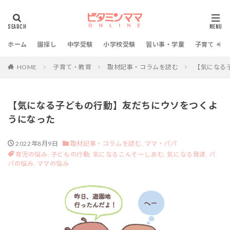
ホーム
園探し
中学受験
小学校受験
習い事・学童
子育て・教
HOME
子育て・教育
取材記事・コラムを読む
【気になる
【気になる子どもの行動】友だちにウソをつくよ
うになった
2022年8月9日
取材記事・コラムを読む,
ママ・パパ
育児の悩み,
子どもの行動,
気になるこんそーしあむ,
気になる発達,
パ
パの悩み,
ママの悩み