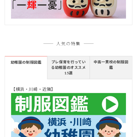
人気の特集
プレ保育を行ってい
中高一貫校の制服図
幼稚園の制服図鑑
る幼稚園のオススメ
鑑
15選
【横浜・川崎・近隣】