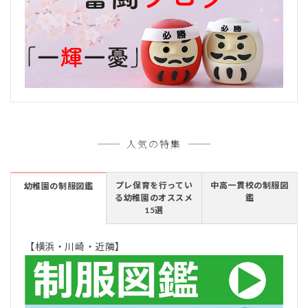
人気の特集
プレ保育を行ってい
中高一貫校の制服図
幼稚園の制服図鑑
る幼稚園のオススメ
鑑
15選
【横浜・川崎・近隣】