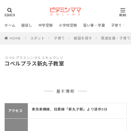
ホーム
園探し
中学受験
小学校受験
習い事・学童
子育て・教
HOME
スポット
子育て
施設を探す
発達支援・子育て
コぺルプラスシンマルコキョウシツ
コぺルプラス新丸子教室
基本情報
東急東横線、目黒線「新丸子駅」より徒歩3分
アクセス