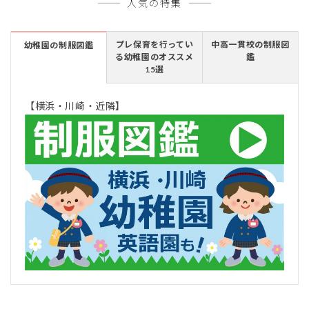
人気の特集
プレ保育を行ってい
中高一貫校の制服図
幼稚園の制服図鑑
る幼稚園のオススメ
鑑
15選
【横浜・川崎・近隣】