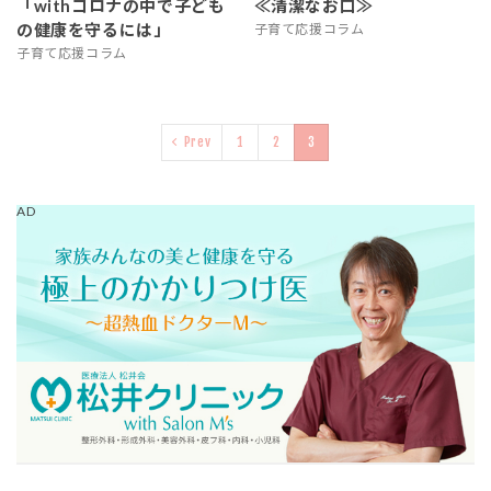
「withコロナの中で子ども
≪清潔なお口≫
の健康を守るには」
子育て応援コラム
子育て応援コラム
Prev
1
2
3
AD