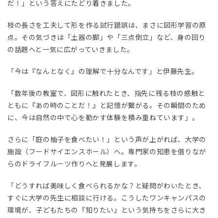
だ！」という答えにたどり着きました。
枝の長さを工夫して形を作る試行錯誤は、まさに図形学習の原
点。その気づきは「土器の脚」や「三点倒立」など、身の回り
の話題へと一気に広がっていきました。
「今は『なんとなく』の理解で十分なんです」と伊藤先生。
「数年後の教室で、図形に触れたとき、指先に残る枝の感触と
ともに『あの時のことだ！』と記憶が繋がる。その瞬間のため
に、今は自然の中で心を動かす体験を積み重ねています」。
さらに「庭の柚子を食べたい！」という声が上がれば、大学の
施設（フードサイエンスホール）へ。専門家の知恵を借りなが
らのドライフルーツ作りへと発展します。
「どうすれば美味しく食べられるかな？と疑問がわいたとき、
すぐに大学の先生に相談に行ける。こうしたワンキャンパスの
環境が、子どもたちの『知りたい』という気持ちをさらに大き