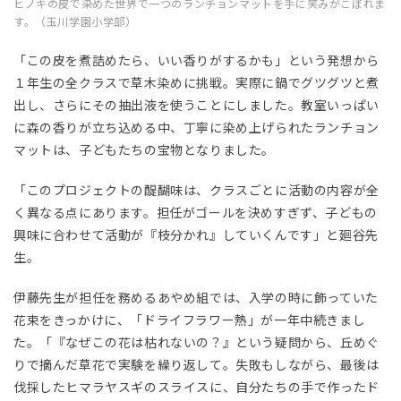
ヒノキの皮で染めた世界で一つのランチョンマットを手に笑みがこぼれま
す。（玉川学園小学部）
「この皮を煮詰めたら、いい香りがするかも」という発想から
１年生の全クラスで草木染めに挑戦。実際に鍋でグツグツと煮
出し、さらにその抽出液を使うことにしました。教室いっぱい
に森の香りが立ち込める中、丁寧に染め上げられたランチョン
マットは、子どもたちの宝物となりました。
「このプロジェクトの醍醐味は、クラスごとに活動の内容が全
く異なる点にあります。担任がゴールを決めすぎず、子どもの
興味に合わせて活動が『枝分かれ』していくんです」と廻谷先
生。
伊藤先生が担任を務めるあやめ組では、入学の時に飾っていた
花束をきっかけに、「ドライフラワー熱」が一年中続きまし
た。「『なぜこの花は枯れないの？』という疑問から、丘めぐ
りで摘んだ草花で実験を繰り返して。失敗もしながら、最後は
伐採したヒマラヤスギのスライスに、自分たちの手で作ったド