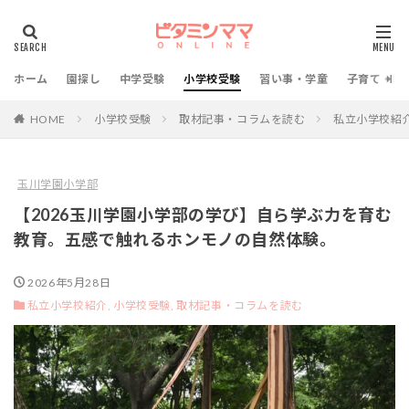
ホーム
園探し
中学受験
小学校受験
習い事・学童
子育て・教
HOME
小学校受験
取材記事・コラムを読む
私立小学校紹
玉川学園小学部
【2026玉川学園小学部の学び】自ら学ぶ力を育む
教育。五感で触れるホンモノの自然体験。
2026年5月28日
私立小学校紹介,
小学校受験,
取材記事・コラムを読む