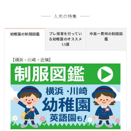
人気の特集
プレ保育を行ってい
中高一貫校の制服図
幼稚園の制服図鑑
る幼稚園のオススメ
鑑
15選
【横浜・川崎・近隣】