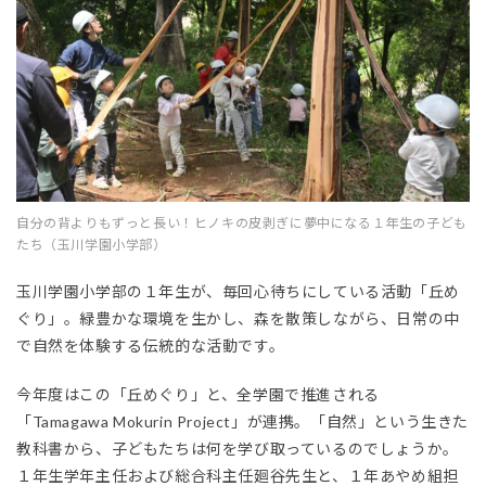
自分の背よりもずっと長い！ヒノキの皮剥ぎに夢中になる１年生の子ども
たち（玉川学園小学部）
玉川学園小学部の１年生が、毎回心待ちにしている活動「丘め
ぐり」。緑豊かな環境を生かし、森を散策しながら、日常の中
で自然を体験する伝統的な活動です。
今年度はこの「丘めぐり」と、全学園で推進される
「Tamagawa Mokurin Project」が連携。「自然」という生きた
教科書から、子どもたちは何を学び取っているのでしょうか。
１年生学年主任および総合科主任廻谷先生と、１年あやめ組担