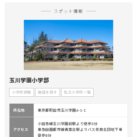
スポット情報
玉川学園小学部
小学校受験
施設を探す
私立小学校一覧
所在地
東京都町田市玉川学園6-1-1
小田急線玉川学園前駅より徒歩3分
アクセス
東急田園都市線青葉台駅よりバス奈良北団地下車
徒歩8分