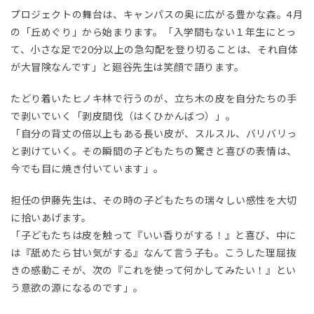
プロジェクトの舞台は、キャンパスの奥に広がる豊かな森。4月
の「丘めぐり」から始まります。「入学間もない１年生にとっ
て、小さな足で20分以上の急勾配を登り切ることは、それ自体
が大冒険なんです」と廻谷先生は笑顔で語ります。
たどり着いたヒノキ林で行うのが、立ち木の皮を自分たちの手
で剥いでいく「剥皮間伐（はくひかんばつ）」。
「自分の背丈の倍以上もある長い皮が、スルスル、バリバリっ
と剥けていく。その瞬間の子どもたちの驚きと喜びの表情は、
今でも目に焼き付いています」。
担任の伊藤先生は、その時の子どもたちの瑞々しい感性を大切
に拾いあげます。
「子どもたちは皮を触って『いい香りがする！』と喜び、中に
は『舐めたら甘い気がする』なんて言う子も。こうした理屈抜
きの感動こそが、次の『これを使って何かしてみたい！』とい
う意欲の源になるのです」。