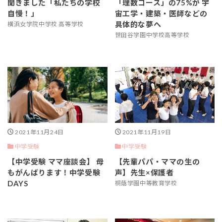
聞きました「私たちの学校
「理数コース」の75%が 宇
自慢！」
宙工学・建築・医師などの
具体的な夢へ
横浜女学院中学校 高等学校
世田谷学園中学校高等学校
2021年11月24日
2021年11月19日
中学受験
中学受験
【中学受験 ママ座談会】 母
【先輩パパ・ママの生の
もがんばります！中学受験
声】先生×保護者
DAYS
桐蔭学園中等教育学校