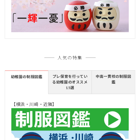
人気の特集
プレ保育を行ってい
中高一貫校の制服図
幼稚園の制服図鑑
る幼稚園のオススメ
鑑
15選
【横浜・川崎・近隣】