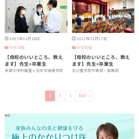
2021年11月18日
2021年11月17日
中学受験
中学受験
【母校のいいところ、教え
【母校のいいところ、教え
ます】先生×卒業生
ます】先生×卒業生
多摩大学附属聖ヶ丘中学高等学校
玉川聖学院中等部・高等部
1
2
3
Next
AD